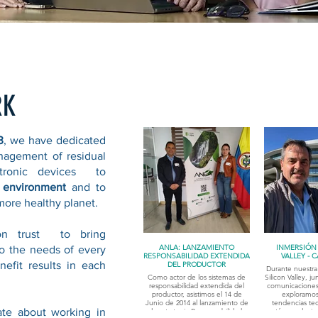
RK
3
, we have dedicated
nagement of residual
ctronic devices to
e
environment
and to
ore healthy planet.
on trust to bring
ANLA: LANZAMIENTO
INMERSIÓN 
o the needs of every
RESPONSABILIDAD EXTENDIDA
VALLEY - 
nefit results in each
DEL PRODUCTOR
Durante nuestra 
Como actor de los sistemas de
Silicon Valley, j
responsabilidad extendida del
comunicaciones
productor, asistimos el 14 de
exploramos 
Junio de 2014 al lanzamiento de
tendencias te
ate about working in
la estrategia Responsabilidad
están revolucio