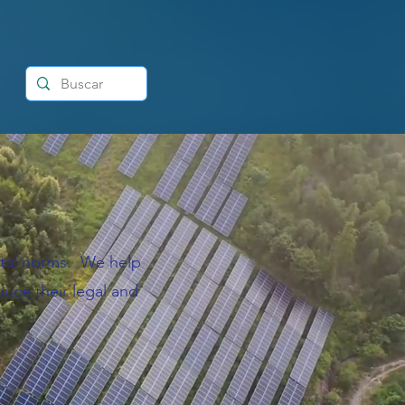
ntal norms. We help
uce their legal and