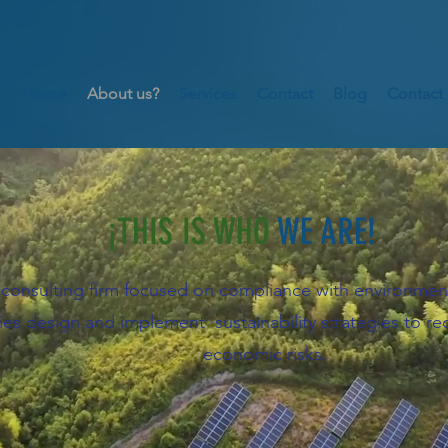
Home
About us?
Services
Contact
Blog
Contact
¡THIS IS WHO
WE ARE!
 consulting firm focused on compliance with environme
s design and implement sustainability strategies to red
economic risks.