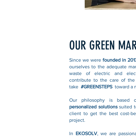
OUR GREEN MA
Since we were
founded in 201
ourselves to the adequate ma
waste of electric and ele
contribute to the care of th
take
#GREENSTEPS
toward a m
Our philosophy is based 
personalized solutions
suited t
client to get the best cost-be
project.
In
EKOSOLV
, we are passion