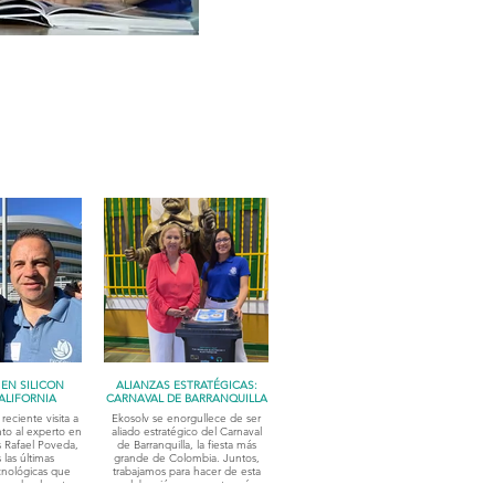
EN SILICON
ALIANZAS ESTRATÉGICAS:
CALIFORNIA
CARNAVAL DE BARRANQUILLA
reciente visita a
Ekosolv se enorgullece de ser
unto al experto en
aliado estratégico del Carnaval
 Rafael Poveda,
de Barranquilla, la fiesta más
las últimas
grande de Colombia. Juntos,
cnológicas que
trabajamos para hacer de esta
nando el sector
celebración un evento más