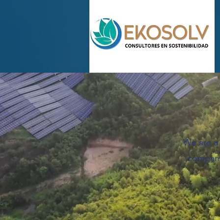
We are a
companie