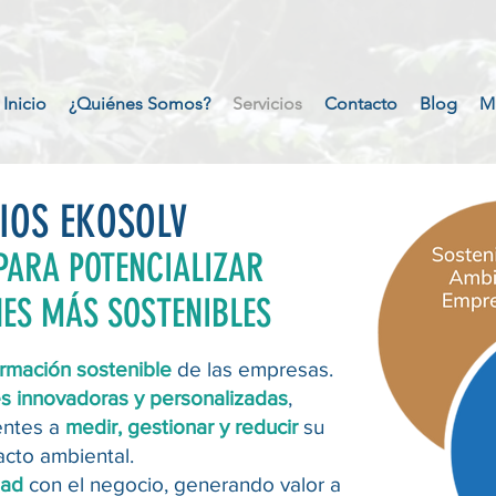
Inicio
¿Quiénes Somos?
Servicios
Contacto
Blog
M
IOS EKOSOLV
PARA POTENCIALIZAR
ES MÁS SOSTENIBLES
ormación sostenible
de las empresas.
s innovadoras y personalizadas
,
entes a
medir, gestionar y reducir
su
cto ambiental.
idad
con el negocio, generando valor a