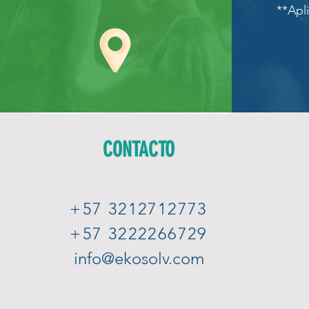
**Apl
CONTACTO
+57 3212712773
+57 3222266729
info@ekosolv.com